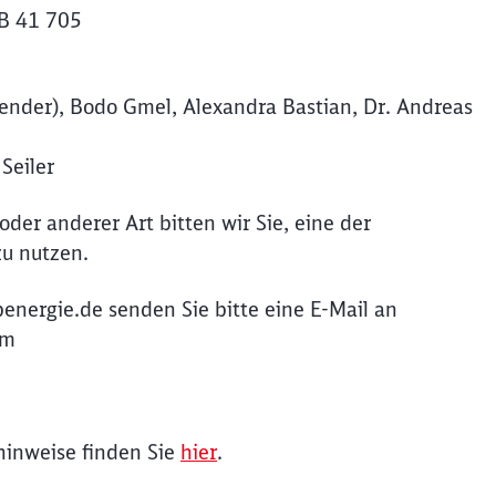
RB 41 705
Schl
Möchten Sie zu
weitergeleitet werden?
tzender), Bodo Gmel, Alexandra Bastian, Dr. Andreas
Seiler
Abbrechen
Weiter
oder
anderer Art
bitten wir Sie, eine der
u nutzen.
energie.de senden Sie bitte eine E-Mail an
om
hinweise
finden Sie
hier
.