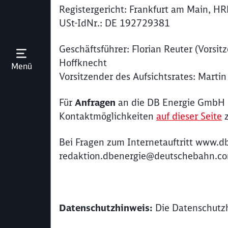
Registergericht: Frankfurt am Main, H
USt-IdNr.: DE 192729381
Geschäftsführer: Florian Reuter (Vorsi
Hoffknecht
Menü öffnen
Menü
Vorsitzender des Aufsichtsrates: Martin 
Für
Anfragen
an die
DB Energie GmbH
Kontaktmöglichkeiten
auf dieser Seite
z
Bei Fragen zum Internetauftritt www.db
redaktion.dbenergie@deutschebahn.c
Datenschutzhinweis:
Die
Datenschutz