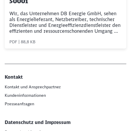
50001
Wir, das Unternehmen DB Energie GmbH, sehen
als Energielieferant, Netzbetreiber, technischer
Dienstleister und Energieeffizienzdienstleister den
effizienten und ressourcenschonenden Umgang mit
Energie als einen wichtigen Baustein unseres
PDF | 88,8 KB
nachhaltigen und ökologischen Handelns an.
Kontakt
Kontakt und Ansprechpartner
Kundeninformationen
Presseanfragen
Datenschutz und Impressum