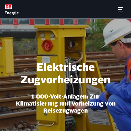
Elektrische Zugvorheizunge
Menü 
Elektrische
Zugvorheizungen
1.000-Volt-Anlagen: Zur
Klimatisierung und Vorheizung von
Reisezugwagen