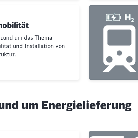
obilität
t rund um das Thema
Schl
lität und Installation von
Möchten Sie zu
weitergeleitet werden?
ruktur.
Abbrechen
Weiter
und um Energielieferung