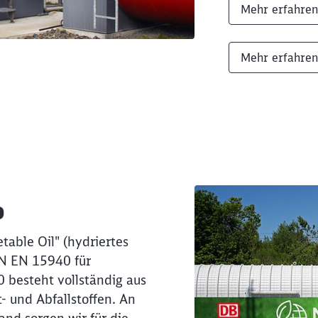
Mehr erfahren
Mehr erfahren
0
Schl
table Oil" (hydriertes
Möchten Sie zu
weitergeleitet werden?
IN EN 15940 für
0 besteht vollständig aus
Abbrechen
Weiter
 und Abfallstoffen. An