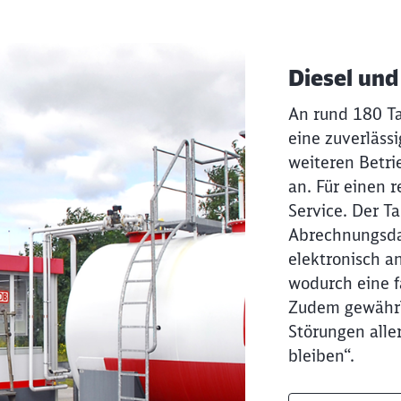
Diesel und
An rund 180 Ta
eine zuverlässi
weiteren Betri
an. Für einen 
Service. Der Ta
Abrechnungsda
elektronisch an
wodurch eine f
Zudem gewährle
Störungen aller
bleiben“.