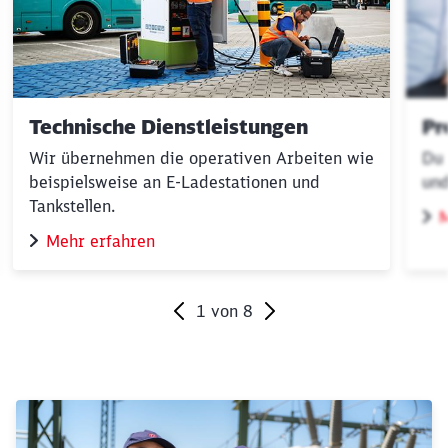
Technische Dienstleistungen
Pr
Wir übernehmen die operativen Arbeiten wie
Du 
beispielsweise an E-Ladestationen und
und
Tankstellen.
M
Mehr erfahren
1
von
8
Ende des Sliders