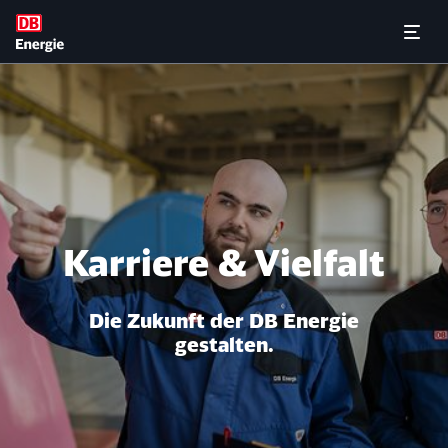
Praktika und Co.
Menü 
Karriere & Vielfalt
Die Zukunft der DB Energie
gestalten.