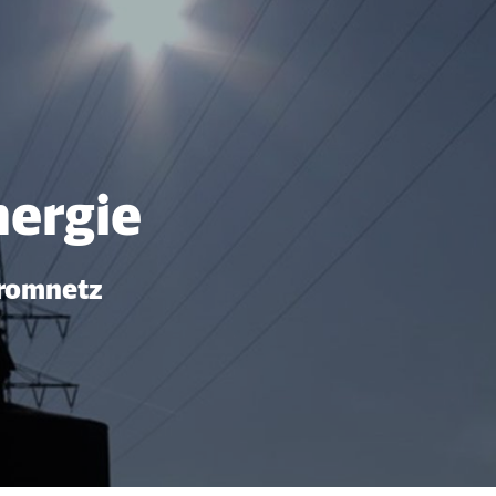
er
nergie
tromnetz