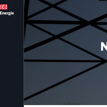
TfzE-Stammdatenve
N