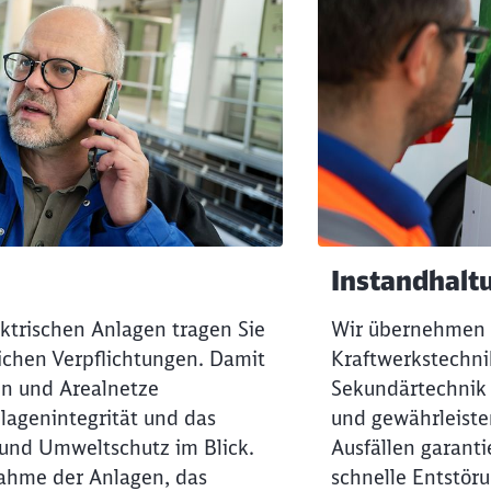
Schl
Möchten Sie zu
weitergeleitet werden?
Abbrechen
Weiter
Instandhalt
ktrischen Anlagen tragen Sie
Wir übernehmen d
ichen Verpflichtungen. Damit
Kraftwerkstechni
en und Arealnetze
Sekundärtechnik
nlagenintegrität und das
und gewährleiste
 und Umweltschutz im Blick.
Ausfällen garanti
ahme der Anlagen, das
schnelle Entstör